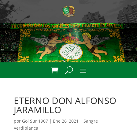
ETERNO DON ALFONSO
JARAMILLO
por
Gol Sur 1907
|
Ene 26, 2021
|
Sangre
Verdiblanca