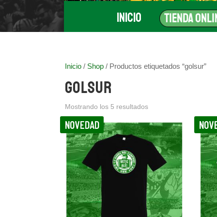
Inicio
Tienda Onli
Inicio
/
Shop
/ Productos etiquetados “golsur”
golsur
Ordenado
Mostrando los 5 resultados
por
NOVEDAD
NOV
los
últimos