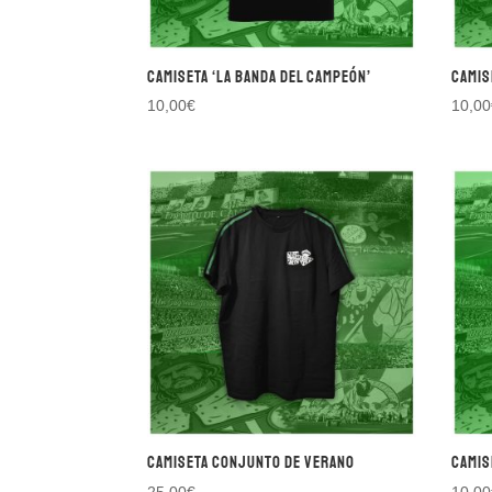
Camiseta ‘LA BANDA DEL CAMPEÓN’
Camis
10,00
€
10,00
Camiseta Conjunto de verano
Camis
25,00
€
10,00