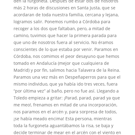
den la furgoneta. Después de estar dos de nosotros
más 2 horas de discusiones en Santa Justa, que se
acordaran de toda nuestra familia, cercana y lejana,
logramos salir. Ponemos rumbo a Córdoba para
recoger a los dos que faltaban, pero, a mitad de
camino, tuvimos que hacer la primera parada para
que uno de nosotros fuera al servicio. No éramos
conscientes de lo que estaba por venir. Paramos en
Córdoba, nos comimos el peor desayuno que hemos
tomado en Andalucía (mejor que cualquiera de
Madrid) y por fin, salimos hacia Talavera de la Reina.
Paramos una vez más en Despeñaperros para que el
mismo individuo, que ya había ido tres veces, fuera
“por última vez” al baño, pero no fue así. Llegando a
Toledo empieza a gritar: ¡Parad, parad, parad ya que
me meo!, frenamos en mitad de una incorporación,
nos paramos en el arcén y, para sorpresa de todos,
¡se había meado encima! Esta persona, mientras
toda la furgoneta aguantábamos la risa, se baja y
decide terminar de mear en el arcén con el viento en