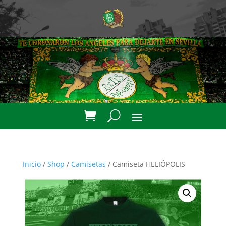
Inicio
/
Shop
/
Camisetas
/ Camiseta HELIÓPOLIS