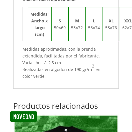
Medidas:
Ancho x
S
M
L
XL
XX
largo
50×69
53×72
56×74
58×76
62×7
(cm)
Medidas aproximadas, con la prenda
extendida, facilitadas por el fabricante.
Variación +/- 2,5 cm.
2
Realizadas en algodón de 190 gr/m
en
color verde.
Productos relacionados
NOVEDAD